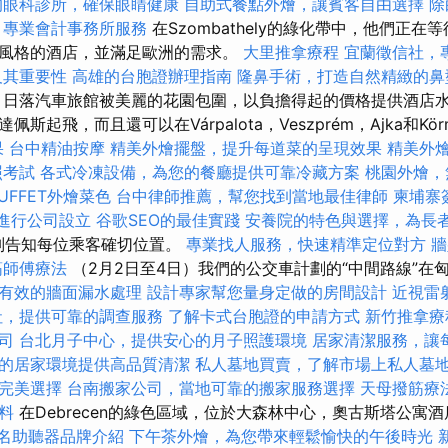
的眼科診所，確保眼睛健康
自助式餐點外燴，讓賓客自由選擇
除
專業會計事務所服務
在Szombathely的綠化帶中，他們正
風格的酒店，並滿足歐洲的需求。
大里推拿療程
宜蘭徵信社，
及其重要性
高雄的台胞證辦理指南
隆鼻手術，打造自然精緻的鼻
日落汽車旅館被美麗的花園包圍，以負擔得起的價格提供酒店
斯起飛，而且還可以在Várpalota，Veszprém，Ajka和Kö
果
台中精油按摩
精美外燴擺盤，提升每道菜的呈現效果
精美外
照考試
各式冷凍設備，為您的餐廳提供可靠冷藏方案
桃園外燴，
UFFET外燴菜色
台中律師推薦，幫您找到當地最佳律師
柬埔寨
進行公司設立
谷歌SEO的最佳實踐
安養院的特色與選擇，為長
分別告知每位乘客確切位置。
專業找人服務，快速精準定位對方
牆
筋師傅療法
（2月2日至4日）我們的公交車計劃的“中間路線”在
有效的牆面漏水處理
設計專家幫您量身定做的房間設計
近視雷
社，提供可靠的調查服務
了解卡式台胞證的申請方式
新竹推拿療
司
台北月子中心，提供安心的月子照護環境
居家清潔服務，讓
的居家環境提供高品質清潔
私人墓地買賣，了解市場上私人墓
完美選擇
台南搬家公司，當地可靠的搬家服務選擇
天母撥筋療
料
在Debrecen的綠色區域，位於大森林中心，奧古斯塔公寓
名助聽器品牌介紹
下午茶外燴，為您帶來輕鬆愉快的午後時光