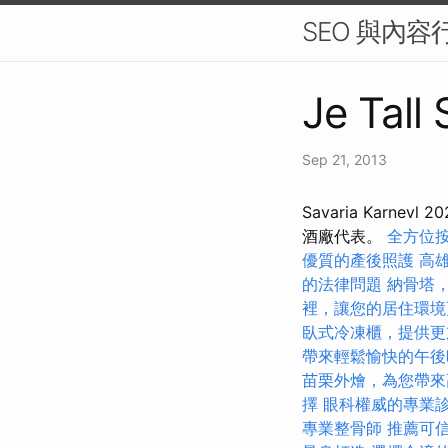
SEO 與內
Je Tall
Sep 21, 2013
Savaria Kar
酒廠代表。
全方位
優質的產後照護
高
的法律問題
納骨塔
裡，讓您的居住環境
臥式冷凍櫃，提供更
帶來輕鬆愉快的午後
苗栗外燴，為您帶來
擇
眼科權威的專業
專業整骨師
推薦可