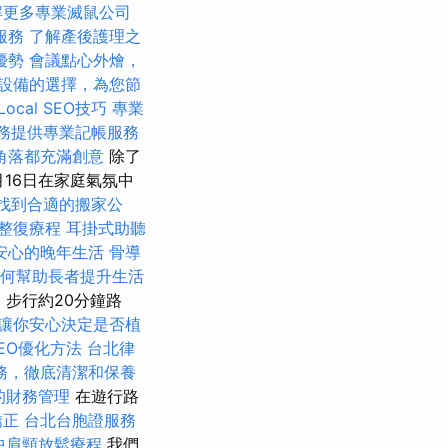
解更多專業滅鼠公司
服務
了解產後護理之
優勢
會議點心外燴，
設備的選擇，為您節
cal SEO技巧
專業
務提供專業記帳服務
角落都充滿創意
除了
月16日在家庭氣氛中
找到合適的搬家公
整復療程
耳掛式助聽
安心的晚年生活
骨導
如何幫助長者提升生活
，步行約20分鐘路
讓你安心決定是否植
EO優化方法
台北律
務，徹底清潔和保養
的財務管理
在遊行路
矯正
台北台胞證服務
中肩頸放鬆療程
我們