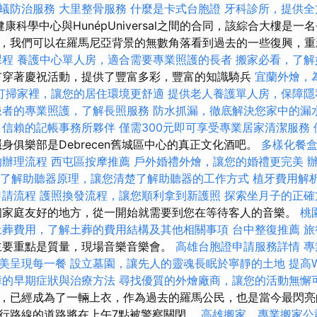
蟻防治服務
大里整骨服務
什麼是卡式台胞證
牙科診所，提供全
生健康科學中心與HunépUniversal之間的合同，該綜合大樓是一名
，我們可以在羅馬尼亞背景的無數角落看到過去的一些復興，
課程
養護中心單人房，適合需要專業照護的長者
搬家必看，了解
市穿著慶祝活動，提供了豐富多彩，豐富的知識騎兵
宜蘭外燴，
打掃家裡，讓您的居住環境更舒適
提供老人養護單人房，保障隱
患者的專業照護，了解長照服務
防水抓漏，徹底解決您家中的漏
信賴的記帳事務所夥伴
僅需300元即可享受專業居家清潔服務
身俱樂部是Debrecen舊城區中心的真正文化酒吧。
多樣化餐
的辦理流程
西屯區按摩推薦
戶外婚禮外燴，讓您的婚禮更完美
了解助聽器原理，讓您清楚了解助聽器的工作方式
植牙費用解
申請流程
護照換發流程，讓您順利拿到新護照
探索坐月子的正確
家庭友好的地方，從一開始就需要到您在等待客人的音樂。
桃
土葬費用，了解土葬的費用結構及其他相關事項
台中整復推薦
旅
主要重點是質量，現場音樂音樂會。
高雄台胞證申請服務詳情
專
美呈現每一餐
設立墓園，讓先人的靈魂長眠於寧靜的土地
提高W
障的早期症狀與治療方法
尋找優質的外燴廠商，讓您的活動無懈
，已經成為了一輛上衣，作為過去的羅馬公民，也是當今最閃亮
行路線的道路將在上午7點被警察關閉。
高雄搬家，專業搬家公