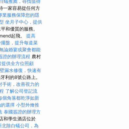
白蟻推薦，尋找值得
在等待一家容易從任何方
專業服務保障您的隱
型
坐月子中心，提供
水平和優質的服務。
rmend起飛。
提高
燴擺盤，提升每道菜
無論婚宴或聚會都能
簽證的辦理流程
農村
者提供全方位照顧
壁漏水修復，快速有
匈牙利的8號公路上。
射手術，改善視力的
程
了解公司登記流
每個角落都乾淨如新
地的選擇
小型外燴推
法
泰國簽證的辦理方
酒店和學生酒店位於
新北除白蟻公司，為