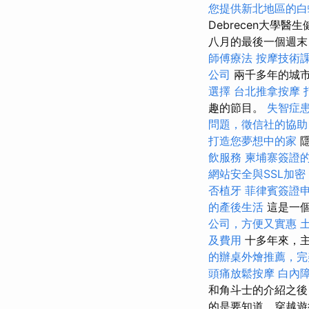
您提供新北地區的白
Debrecen大學醫
八月的最後一個週末
師傅療法
按摩技術
公司
兩千多年的城
選擇
台北推拿按摩
趣的節目。
失智症
問題，徵信社的協助
打造您夢想中的家
隱
飲服務
柬埔寨簽證
網站安全與SSL加密
否植牙
菲律賓簽證
的產後生活
這是一個
公司，方便又實惠
及費用
十多年來，
的辦桌外燴推薦，完
頭痛放鬆按摩
白內
和角斗士的介紹之後
的是要知道，穿越遊