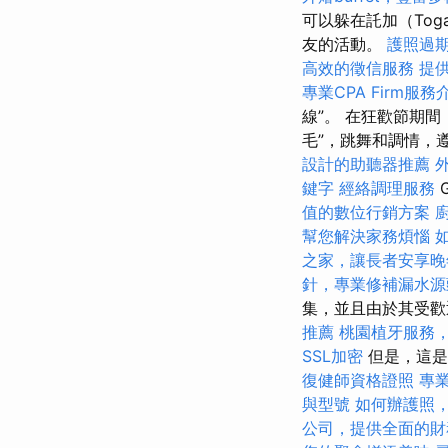
可以躲在託加（To
友的活動。
護照過
高效的徵信服務
提
專業CPA Firm服務
線”。 在狂歡節期
毛”，跳舞和調情，
設計的助聽器推薦
鍵字
經絡調理服務
G
值的數位行銷方案
幫您解決家務煩惱
之家，讓長者安享晚
針，專業修補漏水源
集，並且由於其受歡
推薦
桃園植牙服務
SSL加密
但是，這是
復健師資格證照
專
與型號
如何辦護照
公司，提供全面的財