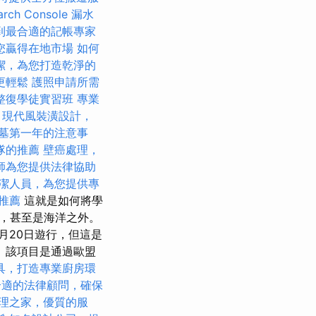
ch Console
漏水
到最合適的記帳專家
您贏得在地市場
如何
潔，為您打造乾淨的
更輕鬆
護照申請所需
整復學徒實習班
專業
現代風裝潢設計，
墓第一年的注意事
隊的推薦
壁癌處理，
師為您提供法律協助
潔人員，為您提供專
推薦
這就是如何將學
，甚至是海洋之外。
月20日遊行，但這是
 該項目是通過歐盟
具，打造專業廚房環
合適的法律顧問，確保
理之家，優質的服