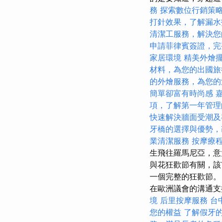
務
探索數位行銷策
打針效果，了解漏水
清潔工服務，解決您
申請菲律賓簽證，完
家居環境
精美外燴
材料，為您的出國旅
的外燴服務，為您的
簡單卻富有時尚感
項，了解第一年管理
快速解決牆面受潮及
牙橋的選擇與優勢，
業清潔服務
按摩療
生飛往羅馬尼亞，意
與花狂歡節有關，該
一個完整的狂歡節。
在歐洲議會的溝通
境
后里按摩服務
台
您的權益
了解假牙