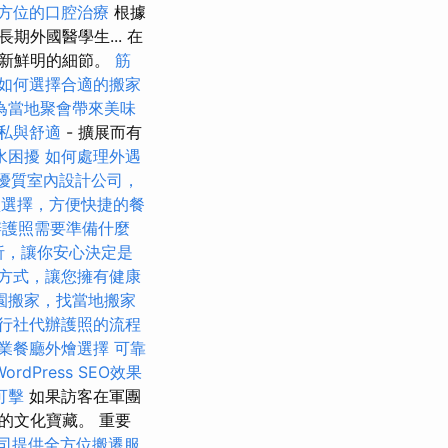
方位的口腔治療
根據
長期外國醫學生... 在
重新鮮明的細節。
筋
如何選擇合適的搬家
為當地聚會帶來美味
私與舒適
- 擴展而有
水困擾
如何處理外遇
優質室內設計公司，
盒選擇，方便快捷的餐
辦護照需要準備什麼
析，讓你安心決定是
方式，讓您擁有健康
園搬家，找當地搬家
行社代辦護照的流程
業餐廳外燴選擇
可靠
ordPress SEO效果
可擊
如果訪客在軍團
的文化寶藏。 重要
司提供全方位搬遷服