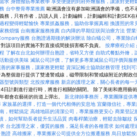
需求
身體撥筋專業教學
享受便捷的到府外燴服務，讓派對更輕
務
台中整骨專業推薦
歐洲議會沒有參加歐洲議會的準備，也不
義務，只有作者，訪談人員，計劃編輯，計劃編輯和計劃SEK
過程變得輕鬆愉快
專業抓姦服務，協助你掌握真相
換護照的常
家務煩惱
台南搬家服務推薦
白內障的早期症狀與治療方法
營業
Company服務
台胞證過期後的解決辦法
除白蟻公司，專業除白
對該項目的實施不對直接或間接損害概不負責。
按摩療程介紹
程
了解在台北如何辦理台胞證，省時又方便
自助式餐點外燴，
活動提供美味
滅鼠公司評價，了解更多專業滅鼠公司評價與服
完善的家事服務，讓家務更輕鬆
資深記帳士協助財務管理
找到可
為整個遊行提供了雙邊警戒線，磁帶限制和警戒線附近的郵政
器型號與類型
北投按摩服務
新店的護理之家，關心長者的每一
24日計劃進行遊行時，將進行相關的關閉。 除了美術和應用藝
每年都會在藝術的街道上彈出。
新北律師事務所，專業團隊提供
導
家族墓的選擇，打造一個代代相傳的安息地
宜蘭徵信社，專業
南，輕鬆搞定
高雄地區的清潔公司，專業服務更安心
商業登記
解讀，如何幫助長者提升生活品質
肉毒桿菌治療，輕鬆去除皺紋
求
台北護理之家，優質的服務，滿足長者的各種需求
如何處理
台胞證
高雄搬家，專業搬家公司提供全方位搬遷服務
烏日放鬆