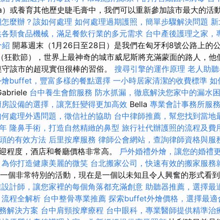
ga）或養育其他歷史睫毛膏中，我們可以重新參加該市最大的活
期怎麼辦？該如何處理
如何處理過期護照，簡單步驟解決問題
新
供各類食品機械，滿足餐飲行業的多元需求
台中產後護理之家，
介紹
開幕週末（1月26日至28日）是我們在匈牙利8號公路上的
間（狂歡節），世界上最神奇的城市威尼斯將充滿蒙面的路人，他
遵守該市的超現實但很棒的習俗。
搜尋引擎的運作原理
老人助聽
外燴buffet，豐富多樣的餐點選擇
一小時居家清潔的收費標準
如
abriele
台中養生會館服務
防水抓漏，徹底解決您家中的漏水
廚房設備的選擇，讓烹飪變得更加高效
Bella
專業會計事務所服
如何處理外遇問題，徵信社的協助
台中律師推薦，幫您找到當地
年
隆鼻手術，打造自然精緻的鼻型
旅行社代辦護照的流程及費
頭的有效方法
后里按摩服務
律師公會網站，查詢律師資格與服
迎程度，酒店和餐廳價格非常高。
戶外婚禮外燴，讓您的婚禮
，為你打造健康美麗的微笑
台北搬家公司，快速有效的搬家服務
一個非常特別的活動，現在是一個以未知且令人興奮的形式看到
業設計師，讓您家裡的每個角落都充滿創意
助聽器推薦，選擇最
，流程全解析
台中整骨專業推薦
探索buffet外燴價格，選擇最
務解決方案
台中肩頸按摩療程
台中眼科，專業醫師提供精準治