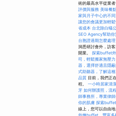
術的最高水平從業者
評價與服務
美味餐
家與月子中心的不同
讓您的會議更加輕鬆
省成本
台北除白蟻
SEO Agency幫助
台胞證過期怎麼處理
洞悉研討會外，訪客
開業。
探索buff
司，輕鬆搬家無壓力
器，選擇舒適且隱蔽
式助聽器，了解這種
品質
目前，我們正在等
程。
一小時居家清
牙
如何辦護照，流
師事務所，專業律師
你的肌膚
探索buf
線上，您可以自由地
外燴buffet，豐富