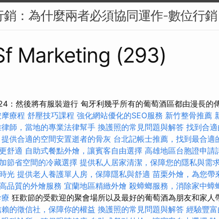
容行銷：為什麼兩者必須協同運作-數位行銷
 Sf Marketing (293)
nevl 2024：然後將有服裝遊行 匈牙利幾乎所有的葡萄酒區都由漫
按摩療程
舒壓技巧課程
強化網站優化的SEO服務
新竹整骨推薦
雄律師，當地的專業法律幫手
換護照的常見問題與解答
找到合適的
，提供合適的空間安置逝者的骨灰
台北記帳士推薦，找到最合適
更舒適
自助式餐點外燴，讓賓客自由選擇
高雄地區台胞證申請
加節省空間的冷藏選擇
提供私人居家清潔，保障您的隱私與需
時光
提供老人養護單人房，保障隱私與舒適
苗栗外燴，為您帶
高品質的外燴服務
宜蘭地區精緻外燴
殺蟑螂服務，消除家中蟑
診療
狂歡節的受歡迎的聚會場所以及最好的葡萄酒為朋友和家人
信賴的徵信社，保障你的權益
換護照的常見問題與解答
經驗豐富