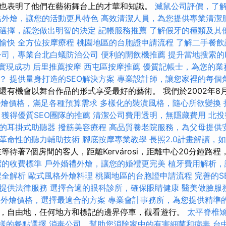
也表明了他們在藝術舞台上的才華和知識。
滅鼠公司評價，了
點外燴，讓您的活動更具特色
高效清潔人員，為您提供專業清潔
選擇，讓您做出明智的決定
記帳服務推薦
了解假牙的種類及其
愉快
全方位按摩療程
桃園地區的台胞證申請流程
了解二手餐飲
公司，專業台北白蟻防治公司
便利的開飲機推薦
提升當地搜索的Lo
你實現成功
后里推薦按摩
西屯區按摩推薦
優質記帳士，為您的業
？
提供量身打造的SEO解決方案
專業設計師，讓您家裡的每個
還有機會以舞台作品的形式享受最好的藝術。 我們於2002年8
et外燴價格，滿足各種預算需求
多樣化的裝潢風格，隨心所欲變換
獲得優質SEO團隊的推薦
清潔公司費用透明，無隱藏費用
北投
的耳掛式助聽器
撥筋美容療程
高品質養老院服務，為父母提供
革命性的聽力輔助技術
腳底按摩專業教學
長照2.0計畫解讀，
待著7個房間的客人，距離Kervárosi，距離中心20分鐘路程
潔的收費標準
戶外婚禮外燴，讓您的婚禮更完美
植牙費用解析，
程全解析
歐式風格外燴料理
桃園地區的台胞證申請流程
完善的S
提供法律服務
選擇合適的眼科診所，確保眼睛健康
醫美做臉服
fet外燴價格，選擇最適合的方案
專業會計事務所，為您提供精準
，自由地，任何地方和標記的邊界停車，觀看遊行。
太平脊椎
多樣的餐點選擇
消毒公司，幫助您消除家中的有害細菌和病毒
台