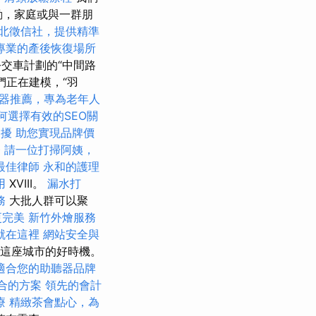
動，家庭或與一群朋
北徵信社，提供精準
專業的產後恢復場所
公交車計劃的“中間路
們正在建模，“羽
器推薦，專為老年人
何選擇有效的SEO關
困擾
助您實現品牌價
務
請一位打掃阿姨，
最佳律師
永和的護理
用
XVIII。
漏水打
務
大批人群可以聚
更完美
新竹外燴服務
就在這裡
網站安全與
這座城市的好時機。
適合您的助聽器品牌
適合的方案
領先的會計
療
精緻茶會點心，為