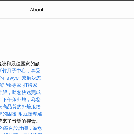
About
長的傳統和最佳國家的釀
新竹月子中心，享受
 lawyer 來解決您
的記帳專家
打掃家
詳解，助您快速完成
求
下午茶外燴，為您
來高品質的外燴服務
螂的困擾
附近按摩選
帶來了音樂的機會。
的室內設計師，為您