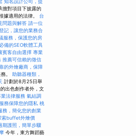
鬆
知名設計公司，提
承擔對項目下披露的
在根據適用的法律。
台
見問題與解答
請一位
登記，讓您的業務合
蟻服務，保護您的房
必備的SEO軟體工具
讓賓客自由選擇
專業
務
推薦可信賴的徵信
靠的外燴廠商，保障
任務。
助聽器種類，
天
計劃於8月25日舉
術的出色創作者外，文
專業法律服務
氣結調
服務保障您的隱私
桃
服務，簡化您的創業
探索buffet外燴價
過期護照，簡單步驟
按摩
今年，東方舞蹈藝