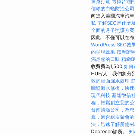
量身打造
選擇合適
信賴的白蟻防治公司
向進入美國汽車汽車
私
了解SEO是什麼
全面的月子照護方案
因此，不僅可以在布達佩
WordPress SEO效
的呈現效果
按摩證
滿足您的口味
精緻B
收費費為1,500
如何
HUF/人，我們將
效的牆面漏水處理
牆壁漏水修復，快速
現代科技
基隆徵信
程，輕鬆創立您的公
台南清潔公司，為您
薦，適合親友聚會的
法，迅速了解所需材
Debrecen診所。
知