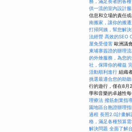
務，滿足長者的各種
供一流的室內設計服
信息和立場的責任或
南搬家，讓你的搬遷
打掃阿姨，幫您解決
法經營
高效的SEO 
屋免受侵害
歐洲議會
柬埔寨簽證的辦理流
的外燴服務，為您的
社，保障你的權益
活動順利進行
組織者
挑選最適合您的助聽
行的遊行，僅在8月
學和音樂的卓越性
理療法
撥筋創業指
園地區台胞證辦理指
過程
長照2.0計畫
格，滿足各種預算需
解決問題
全面了解