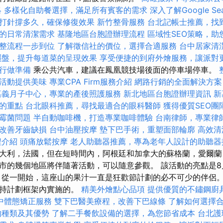
略
多樣化自助餐選擇，滿足所有賓客的需求
深入了解Google Sear
打針撐多久，確保修復效果
新竹整骨服務
台北記帳士推薦，找
的日常清潔需求
基隆地區台胞證辦理流程
區域性SEO策略，助
整流程一步到位
了解徵信社的價位，選擇合適服務
台中居家清
擺盤，提升每道菜的呈現效果
享受便捷的到府外燴服務，讓派對
行做準備
乘公共汽車，建議在鳳凰競技場後面的停車場停車。
活動提供美味
專業CPA Firm服務介紹
網路行銷的全面解決方案
嘉義月子中心，專業的產後照護服務
新北地區台胞證辦理資訊
新
的重點
台北眼科推薦，尋找最適合的眼科醫師
獲得優質SEO團
霉菌問題
半自動咖啡機，打造專業咖啡體驗
台南律師，專業律
改善牙齒缺損
台中油壓按摩
墊下巴手術，重塑面部輪廓
高效清
程介紹
頭痛放鬆按摩
老人助聽器推薦，專為老年人設計的助聽器
大利，法國，但在短時間內，阿根廷和加拿大的蘇格蘭，愛爾蘭
市的幾個地區將伴隨著活動，可以隨意參觀。 該活動的亮點是8
 從一開始，這座山的果汁一直是狂歡節計劃的必不可少的伴侶。
支持計劃框架內實施的。
精美外燴點心品項
提供優質的不鏽鋼廚
中體態矯正服務
雙下巴醫美療程，改善下巴線條
了解如何選擇
的種類及其優勢
了解二手餐飲設備的選擇，為您節省成本
台北護